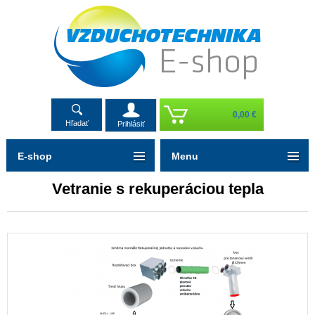
0,00 €
Hľadať
Prihlásiť
E-shop
Menu
Vetranie s rekuperáciou tepla