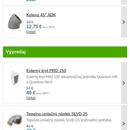
Koleno 45° ADK
15 €
12,75 €
bez DPH
Detail
Výpredaj
Externý kryt PRO 150
Externý kryt PRO 150 rekuperačnej jednotky Quantum HR
a Quantum Next
57 €
40 €
bez DPH
Detail
Tepelno-izolačný návlek SLVD-25
Tepelno-izolačný návlek SLVD-25 kruhového potrubia
42 €