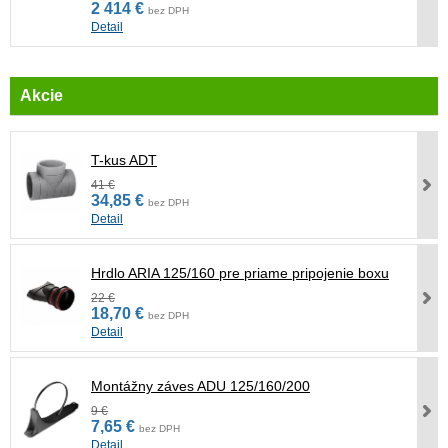
2 414 €
bez DPH
Detail
Akcie
T-kus ADT
41 €
34,85 €
bez DPH
Detail
Hrdlo ARIA 125/160 pre priame pripojenie boxu
22 €
18,70 €
bez DPH
Detail
Montážny záves ADU 125/160/200
9 €
7,65 €
bez DPH
Detail