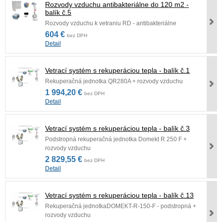
Rozvody vzduchu antibakteriálne do 120 m2 -
balík č.5
Rozvody vzduchu k vetraniu RD - antibakteriálne
604 €
bez DPH
Detail
Vetrací systém s rekuperáciou tepla - balík č.1
Rekuperačná jednotka QR280A + rozvody vzduchu
1 994,20 €
bez DPH
Detail
Vetrací systém s rekuperáciou tepla - balík č.3
Podstropná rekuperačná jednotka Domekt R 250 F +
rozvody vzduchu
2 829,55 €
bez DPH
Detail
Vetrací systém s rekuperáciou tepla - balík č.13
Rekuperačná jednotkaDOMEKT-R-150-F - podstropná +
rozvody vzduchu