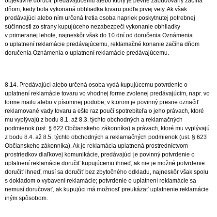
objektívne doručiť predávajúcemu alebo ktorý je pevne zabudovaný začína
dňom, kedy bola vykonaná obhliadka tovaru podľa prvej vety. Ak však
predávajúci alebo ním určená tretia osoba napriek poskytnutej potrebnej
súčinnosti zo strany kupujúceho nezabezpečí vykonanie obhliadky
v primeranej lehote, najneskôr však do 10 dní od doručenia Oznámenia
o uplatnení reklamácie predávajúcemu, reklamačné konanie začína dňom
doručenia Oznámenia o uplatnení reklamácie predávajúcemu.
8.14. Predávajúci alebo určená osoba vydá kupujúcemu potvrdenie o
uplatnení reklamácie tovaru vo vhodnej forme zvolenej predávajúcim, napr. vo
forme mailu alebo v písomnej podobe, v ktorom je povinný presne označiť
reklamované vady tovaru a ešte raz poučí spotrebiteľa o jeho právach, ktoré
mu vyplývajú z bodu 8.1. až 8.3. týchto obchodných a reklamačných
podmienok (ust. § 622 Občianskeho zákonníka) a právach, ktoré mu vyplývajú
z bodu 8.4. až 8.5. týchto obchodných a reklamačných podmienok (ust. § 623
Občianskeho zákonníka). Ak je reklamácia uplatnená prostredníctvom
prostriedkov diaľkovej komunikácie, predávajúci je povinný potvrdenie o
uplatnení reklamácie doručiť kupujúcemu ihneď; ak nie je možné potvrdenie
doručiť ihneď, musí sa doručiť bez zbytočného odkladu, najneskôr však spolu
s dokladom o vybavení reklamácie; potvrdenie o uplatnení reklamácie sa
nemusí doručovať, ak kupujúci má možnosť preukázať uplatnenie reklamácie
iným spôsobom.