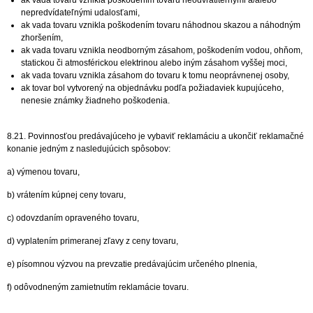
ak vada tovaru vznikla poškodením tovaru neodvrátiteľnými a/alebo
nepredvídateľnými udalosťami,
ak vada tovaru vznikla poškodením tovaru náhodnou skazou a náhodným
zhoršením,
ak vada tovaru vznikla neodborným zásahom, poškodením vodou, ohňom,
statickou či atmosférickou elektrinou alebo iným zásahom vyššej moci,
ak vada tovaru vznikla zásahom do tovaru k tomu neoprávnenej osoby,
ak tovar bol vytvorený na objednávku podľa požiadaviek kupujúceho,
nenesie známky žiadneho poškodenia.
8.21. Povinnosťou predávajúceho je vybaviť reklamáciu a ukončiť reklamačné
konanie jedným z nasledujúcich spôsobov:
a) výmenou tovaru,
b) vrátením kúpnej ceny tovaru,
c) odovzdaním opraveného tovaru,
d) vyplatením primeranej zľavy z ceny tovaru,
e) písomnou výzvou na prevzatie predávajúcim určeného plnenia,
f) odôvodneným zamietnutím reklamácie tovaru.