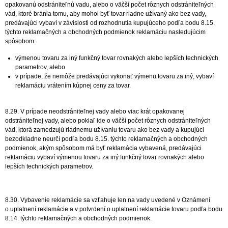
opakovanú odstrániteľnú vadu, alebo o väčší počet rôznych odstrániteľných
vád, ktoré bránia tomu, aby mohol byť tovar riadne užívaný ako bez vady,
predávajúci vybaví v závislosti od rozhodnutia kupujúceho podľa bodu 8.15.
týchto reklamačných a obchodných podmienok reklamáciu nasledujúcim
spôsobom:
výmenou tovaru za iný funkčný tovar rovnakých alebo lepších technických
parametrov, alebo
v prípade, že nemôže predávajúci vykonať výmenu tovaru za iný, vybaví
reklamáciu vrátením kúpnej ceny za tovar.
8.29. V prípade neodstrániteľnej vady alebo viac krát opakovanej
odstrániteľnej vady, alebo pokiaľ ide o väčší počet rôznych odstrániteľných
vád, ktorá zamedzujú riadnemu užívaniu tovaru ako bez vady a kupujúci
bezodkladne neurčí podľa bodu 8.15. týchto reklamačných a obchodných
podmienok, akým spôsobom má byť reklamácia vybavená, predávajúci
reklamáciu vybaví výmenou tovaru za iný funkčný tovar rovnakých alebo
lepších technických parametrov.
8.30. Vybavenie reklamácie sa vzťahuje len na vady uvedené v Oznámení
o uplatnení reklamácie a v potvrdení o uplatnení reklamácie tovaru podľa bodu
8.14. týchto reklamačných a obchodných podmienok.