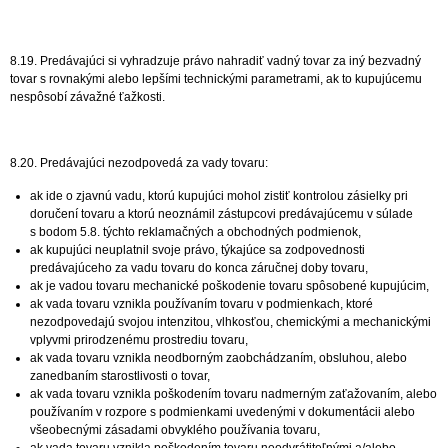
8.19. Predávajúci si vyhradzuje právo nahradiť vadný tovar za iný bezvadný
tovar s rovnakými alebo lepšími technickými parametrami, ak to kupujúcemu
nespôsobí závažné ťažkosti.
8.20. Predávajúci nezodpovedá za vady tovaru:
ak ide o zjavnú vadu, ktorú kupujúci mohol zistiť kontrolou zásielky pri
doručení tovaru a ktorú neoznámil zástupcovi predávajúcemu v súlade
s bodom 5.8. týchto reklamačných a obchodných podmienok,
ak kupujúci neuplatnil svoje právo, týkajúce sa zodpovednosti
predávajúceho za vadu tovaru do konca záručnej doby tovaru,
ak je vadou tovaru mechanické poškodenie tovaru spôsobené kupujúcim,
ak vada tovaru vznikla používaním tovaru v podmienkach, ktoré
nezodpovedajú svojou intenzitou, vlhkosťou, chemickými a mechanickými
vplyvmi prirodzenému prostrediu tovaru,
ak vada tovaru vznikla neodborným zaobchádzaním, obsluhou, alebo
zanedbaním starostlivosti o tovar,
ak vada tovaru vznikla poškodením tovaru nadmerným zaťažovaním, alebo
používaním v rozpore s podmienkami uvedenými v dokumentácii alebo
všeobecnými zásadami obvyklého používania tovaru,