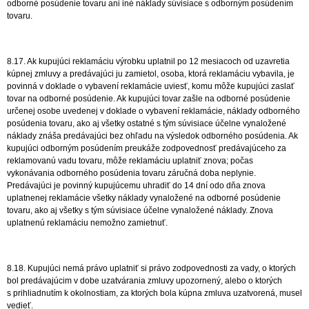
odborné posúdenie tovaru ani iné náklady súvisiace s odborným posúdením
tovaru.
8.17. Ak kupujúci reklamáciu výrobku uplatnil po 12 mesiacoch od uzavretia
kúpnej zmluvy a predávajúci ju zamietol, osoba, ktorá reklamáciu vybavila, je
povinná v doklade o vybavení reklamácie uviesť, komu môže kupujúci zaslať
tovar na odborné posúdenie. Ak kupujúci tovar zašle na odborné posúdenie
určenej osobe uvedenej v doklade o vybavení reklamácie, náklady odborného
posúdenia tovaru, ako aj všetky ostatné s tým súvisiace účelne vynaložené
náklady znáša predávajúci bez ohľadu na výsledok odborného posúdenia. Ak
kupujúci odborným posúdením preukáže zodpovednosť predávajúceho za
reklamovanú vadu tovaru, môže reklamáciu uplatniť znova; počas
vykonávania odborného posúdenia tovaru záručná doba neplynie.
Predávajúci je povinný kupujúcemu uhradiť do 14 dní odo dňa znova
uplatnenej reklamácie všetky náklady vynaložené na odborné posúdenie
tovaru, ako aj všetky s tým súvisiace účelne vynaložené náklady. Znova
uplatnenú reklamáciu nemožno zamietnuť.
8.18. Kupujúci nemá právo uplatniť si právo zodpovednosti za vady, o ktorých
bol predávajúcim v dobe uzatvárania zmluvy upozornený, alebo o ktorých
s prihliadnutím k okolnostiam, za ktorých bola kúpna zmluva uzatvorená, musel
vedieť.