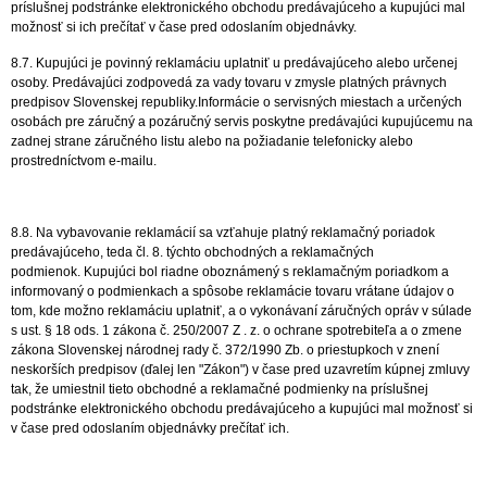
príslušnej podstránke elektronického obchodu predávajúceho a kupujúci mal
možnosť si ich prečítať v čase pred odoslaním objednávky.
8.7. Kupujúci je povinný reklamáciu uplatniť u predávajúceho alebo určenej
osoby. Predávajúci zodpovedá za vady tovaru v zmysle platných právnych
predpisov Slovenskej republiky.Informácie o servisných miestach a určených
osobách pre záručný a pozáručný servis poskytne predávajúci kupujúcemu na
zadnej strane záručného listu alebo na požiadanie telefonicky alebo
prostredníctvom e-mailu.
8.8. Na vybavovanie reklamácií sa vzťahuje platný reklamačný poriadok
predávajúceho, teda čl. 8. týchto obchodných a reklamačných
podmienok. Kupujúci bol riadne oboznámený s reklamačným poriadkom a
informovaný o podmienkach a spôsobe reklamácie tovaru vrátane údajov o
tom, kde možno reklamáciu uplatniť, a o vykonávaní záručných opráv v súlade
s ust. § 18 ods. 1 zákona č. 250/2007 Z . z. o ochrane spotrebiteľa a o zmene
zákona Slovenskej národnej rady č. 372/1990 Zb. o priestupkoch v znení
neskorších predpisov (ďalej len "Zákon") v čase pred uzavretím kúpnej zmluvy
tak, že umiestnil tieto obchodné a reklamačné podmienky na príslušnej
podstránke elektronického obchodu predávajúceho a kupujúci mal možnosť si
v čase pred odoslaním objednávky prečítať ich.