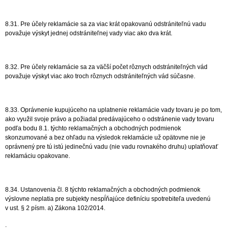
8.31. Pre účely reklamácie sa za viac krát opakovanú odstrániteľnú vadu
považuje výskyt jednej odstrániteľnej vady viac ako dva krát.
8.32. Pre účely reklamácie sa za väčší počet rôznych odstrániteľných vád
považuje výskyt viac ako troch rôznych odstrániteľných vád súčasne.
8.33. Oprávnenie kupujúceho na uplatnenie reklamácie vady tovaru je po tom,
ako využil svoje právo a požiadal predávajúceho o odstránenie vady tovaru
podľa bodu 8.1. týchto reklamačných a obchodných podmienok
skonzumované a bez ohľadu na výsledok reklamácie už opätovne nie je
oprávnený pre tú istú jedinečnú vadu (nie vadu rovnakého druhu) uplatňovať
reklamáciu opakovane.
8.34. Ustanovenia čl. 8 týchto reklamačných a obchodných podmienok
výslovne neplatia pre subjekty nespĺňajúce definíciu spotrebiteľa uvedenú
v ust. § 2 písm. a) Zákona 102/2014.
.