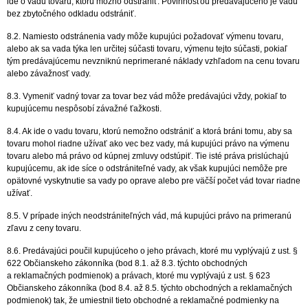
ide o vadu tovaru, ktorú možno odstrániť. Povinnosťou predávajúceho je vadu
bez zbytočného odkladu odstrániť.
8.2. Namiesto odstránenia vady môže kupujúci požadovať výmenu tovaru,
alebo ak sa vada týka len určitej súčasti tovaru, výmenu tejto súčasti, pokiaľ
tým predávajúcemu nevzniknú neprimerané náklady vzhľadom na cenu tovaru
alebo závažnosť vady.
8.3. Vymeniť vadný tovar za tovar bez vád môže predávajúci vždy, pokiaľ to
kupujúcemu nespôsobí závažné ťažkosti.
8.4. Ak ide o vadu tovaru, ktorú nemožno odstrániť a ktorá bráni tomu, aby sa
tovaru mohol riadne užívať ako vec bez vady, má kupujúci právo na výmenu
tovaru alebo má právo od kúpnej zmluvy odstúpiť. Tie isté práva prislúchajú
kupujúcemu, ak ide síce o odstrániteľné vady, ak však kupujúci nemôže pre
opätovné vyskytnutie sa vady po oprave alebo pre väčší počet vád tovar riadne
užívať.
8.5. V prípade iných neodstrániteľných vád, má kupujúci právo na primeranú
zľavu z ceny tovaru.
8.6. Predávajúci poučil kupujúceho o jeho právach, ktoré mu vyplývajú z ust. §
622 Občianskeho zákonníka (bod 8.1. až 8.3. týchto obchodných
a reklamačných podmienok) a právach, ktoré mu vyplývajú z ust. § 623
Občianskeho zákonníka (bod 8.4. až 8.5. týchto obchodných a reklamačných
podmienok) tak, že umiestnil tieto obchodné a reklamačné podmienky na