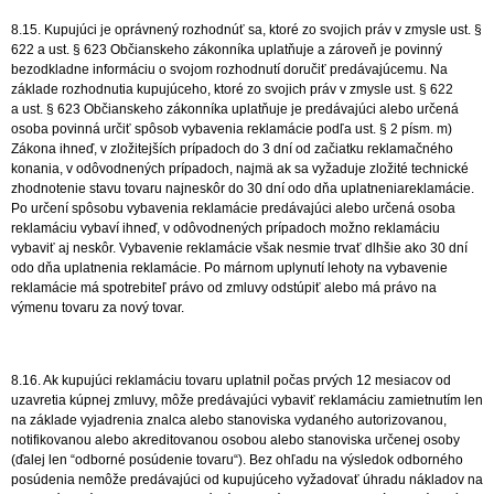
8.15. Kupujúci je oprávnený rozhodnúť sa, ktoré zo svojich práv v zmysle ust. §
622 a ust. § 623 Občianskeho zákonníka uplatňuje a zároveň je povinný
bezodkladne informáciu o svojom rozhodnutí doručiť predávajúcemu. Na
základe rozhodnutia kupujúceho, ktoré zo svojich práv v zmysle ust. § 622
a ust. § 623 Občianskeho zákonníka uplatňuje je predávajúci alebo určená
osoba povinná určiť spôsob vybavenia reklamácie podľa ust. § 2 písm. m)
Zákona ihneď, v zložitejších prípadoch do 3 dní od začiatku reklamačného
konania, v odôvodnených prípadoch, najmä ak sa vyžaduje zložité technické
zhodnotenie stavu tovaru najneskôr do 30 dní odo dňa uplatneniareklamácie.
Po určení spôsobu vybavenia reklamácie predávajúci alebo určená osoba
reklamáciu vybaví ihneď, v odôvodnených prípadoch možno reklamáciu
vybaviť aj neskôr. Vybavenie reklamácie však nesmie trvať dlhšie ako 30 dní
odo dňa uplatnenia reklamácie. Po márnom uplynutí lehoty na vybavenie
reklamácie má spotrebiteľ právo od zmluvy odstúpiť alebo má právo na
výmenu tovaru za nový tovar.
8.16. Ak kupujúci reklamáciu tovaru uplatnil počas prvých 12 mesiacov od
uzavretia kúpnej zmluvy, môže predávajúci vybaviť reklamáciu zamietnutím len
na základe vyjadrenia znalca alebo stanoviska vydaného autorizovanou,
notifikovanou alebo akreditovanou osobou alebo stanoviska určenej osoby
(ďalej len “odborné posúdenie tovaru“). Bez ohľadu na výsledok odborného
posúdenia nemôže predávajúci od kupujúceho vyžadovať úhradu nákladov na