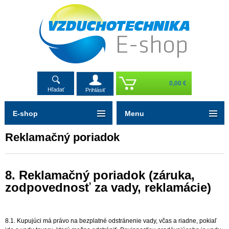
0,00 €
Hľadať
Prihlásiť
E-shop
Menu
Reklamačný poriadok
8. Reklama
čný poriadok (záruka,
zodpovednosť za vady, reklamácie)
8.1. Kupujúci má právo na bezplatné odstránenie vady, včas a riadne, pokiaľ