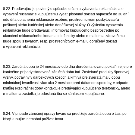
8.22. Predávajúci je povinný o spôsobe určenia vybavenia reklamácie a o
vybavení reklamácie kupujúcemu vydať písomný doklad najneskôr do 30 dní
odo dňa uplatnenia reklamácie osobne, prostredníctvom poskytovateľa
poštovej alebo kuriérskej alebo donáškovej služby. O výsledku vybavenia
reklamácie bude predávajúci informovať kupujúceho bezprostredne po
ukončení reklamačného konania telefonicky alebo e-mailom a zároveň mu
bude spolu s tovarom, resp. prostredníctvom e-mailu doručený doklad
o vybavení reklamácie.
8.23. Záručná doba je 24 mesiacov odo dňa doručenia tovaru, pokiaľ nie je pre
konkrétne prípady stanovená záručná doba iná. Zasielané produkty športovej
výživy, potraviny v darčekových košoch a krmivá pre zvieratá majú dobu
minimálnej trvanlivosti viac ako 2 mesiace pred dátumom spotreby, v prípade
kratšej exspiračnej doby kontaktuje predávajúci kupujúceho telefonicky, alebo
e-mailom a zásielka je odoslaná iba so súhlasom kupujúceho.
8.24. V prípade záručnej opravy tovaru sa predlžuje záručná doba o čas, po
ktorý kupujúci nemohol požívať tovar.