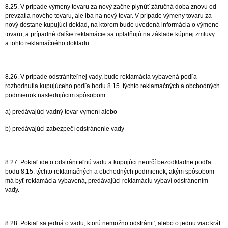
8.25. V prípade výmeny tovaru za nový začne plynúť záručná doba znovu od
prevzatia nového tovaru, ale iba na nový tovar. V prípade výmeny tovaru za
nový dostane kupujúci doklad, na ktorom bude uvedená informácia o výmene
tovaru, a prípadné ďalšie reklamácie sa uplatňujú na základe kúpnej zmluvy
a tohto reklamačného dokladu.
8.26. V prípade odstrániteľnej vady, bude reklamácia vybavená podľa
rozhodnutia kupujúceho podľa bodu 8.15. týchto reklamačných a obchodných
podmienok nasledujúcim spôsobom:
a) predávajúci vadný tovar vymení alebo
b) predávajúci zabezpečí odstránenie vady
8.27. Pokiaľ ide o odstrániteľnú vadu a kupujúci neurčí bezodkladne podľa
bodu 8.15. týchto reklamačných a obchodných podmienok, akým spôsobom
má byť reklamácia vybavená, predávajúci reklamáciu vybaví odstránením
vady.
8.28. Pokiaľ sa jedná o vadu, ktorú nemožno odstrániť, alebo o jednu viac krát