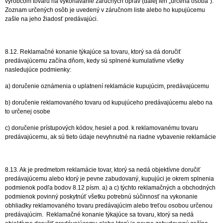
výrobcom tovaru na vykonávanie záručných opráv (ďalej len „určená osoba“).
Zoznam určených osôb je uvedený v záručnom liste alebo ho kupujúcemu
zašle na jeho žiadosť predávajúci.
8.12. Reklamačné konanie týkajúce sa tovaru, ktorý sa dá doručiť
predávajúcemu začína dňom, kedy sú splnené kumulatívne všetky
nasledujúce podmienky:
a) doručenie oznámenia o uplatnení reklamácie kupujúcim, predávajúcemu
b) doručenie reklamovaného tovaru od kupujúceho predávajúcemu alebo na
to určenej osobe
c) doručenie prístupových kódov, hesiel a pod. k reklamovanému tovaru
predávajúcemu, ak sú tieto údaje nevyhnutné na riadne vybavenie reklamácie
8.13. Ak je predmetom reklamácie tovar, ktorý sa nedá objektívne doručiť
predávajúcemu alebo ktorý je pevne zabudovaný, kupujúci je okrem splnenia
podmienok podľa bodov 8.12 písm. a) a c) týchto reklamačných a obchodných
podmienok povinný poskytnúť všetku potrebnú súčinnosť na vykonanie
obhliadky reklamovaného tovaru predávajúcim alebo treťou osobou určenou
predávajúcim. Reklamačné konanie týkajúce sa tovaru, ktorý sa nedá