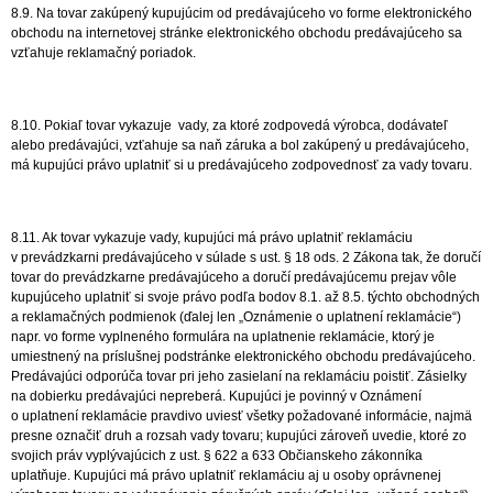
8.9. Na tovar zakúpený kupujúcim od predávajúceho vo forme elektronického
obchodu na internetovej stránke elektronického obchodu predávajúceho sa
vzťahuje reklamačný poriadok.
8.10. Pokiaľ tovar vykazuje vady, za ktoré zodpovedá výrobca, dodávateľ
alebo predávajúci, vzťahuje sa naň záruka a bol zakúpený u predávajúceho,
má kupujúci právo uplatniť si u predávajúceho zodpovednosť za vady tovaru.
8.11. Ak tovar vykazuje vady, kupujúci má právo uplatniť reklamáciu
v prevádzkarni predávajúceho v súlade s ust. § 18 ods. 2 Zákona tak, že doručí
tovar do prevádzkarne predávajúceho a doručí predávajúcemu prejav vôle
kupujúceho uplatniť si svoje právo podľa bodov 8.1. až 8.5. týchto obchodných
a reklamačných podmienok (ďalej len „Oznámenie o uplatnení reklamácie“)
napr. vo forme vyplneného formulára na uplatnenie reklamácie, ktorý je
umiestnený na príslušnej podstránke elektronického obchodu predávajúceho.
Predávajúci odporúča tovar pri jeho zasielaní na reklamáciu poistiť. Zásielky
na dobierku predávajúci nepreberá. Kupujúci je povinný v Oznámení
o uplatnení reklamácie pravdivo uviesť všetky požadované informácie, najmä
presne označiť druh a rozsah vady tovaru; kupujúci zároveň uvedie, ktoré zo
svojich práv vyplývajúcich z ust. § 622 a 633 Občianskeho zákonníka
uplatňuje. Kupujúci má právo uplatniť reklamáciu aj u osoby oprávnenej