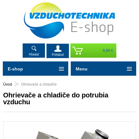
0,00 €
Hľadať
Prihlásiť
E-shop
Menu
Úvod
Ohrievače a chladiče
Ohrievače a chladiče do potrubia
vzduchu