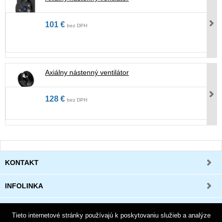
101 €
bez DPH
Axiálny nástenný ventilátor
128 €
bez DPH
KONTAKT
INFOLINKA
VŠETKO O NÁKUPE
Tieto internetové stránky používajú k poskytovaniu služieb a analýze