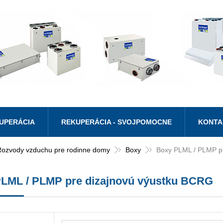
UPERÁCIA
REKUPERÁCIA - SVOJPOMOCNE
KONTA
Rozvody vzduchu pre rodinne domy
Boxy
Boxy PLML / PLMP p
LML / PLMP pre dizajnovú výustku BCRG