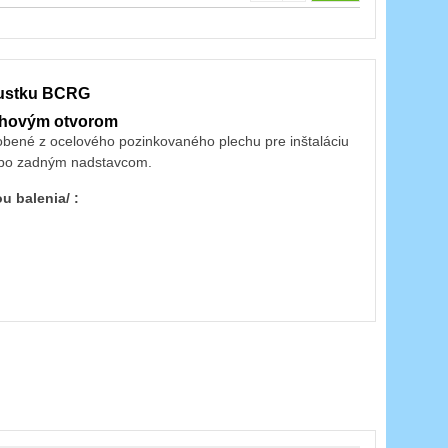
ýustku BCRG
uhovým otvorom
obené z ocelového pozinkovaného plechu pre inštaláciu
lebo zadným nadstavcom.
u balenia/ :