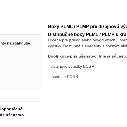
Boxy PLML / PLMP pre dizajnovú v
Distribučné boxy PLML / PLMP s kr
Určené pre prívod alebo odvod vzuchu. Vyr
ty na stiahnutie
vyústky. Dostupné sú varianty s bočným a
Doplnkové príslušenstvo /nie je súčasťo
- dizajnové výustky BCGR
- tesnenie KORB
Doporučené
ríslušenstvo