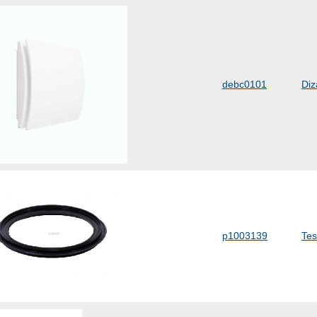
debc0101
Diz
p1003139
Tes