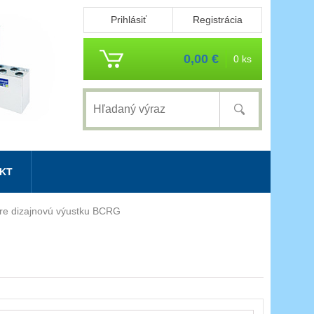
Prihlásiť
Registrácia
0,00 €
0 ks
KT
re dizajnovú výustku BCRG