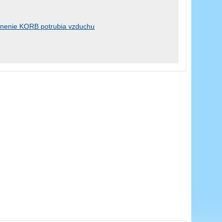
nenie KORB potrubia vzduchu