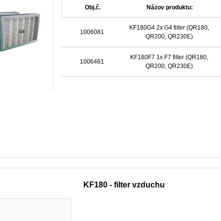
Obj.č.
Názov produktu:
KF180G4 2x G4 filter (QR180,
1006081
QR200, QR230E)
KF180F7 1x F7 filter (QR180,
1006461
QR200, QR230E)
KF180 - filter vzduchu