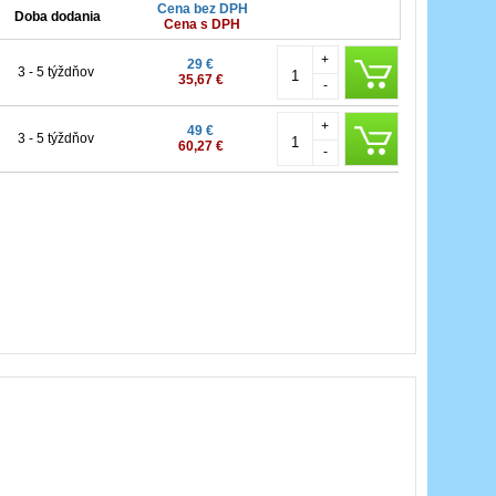
Cena bez DPH
Doba dodania
Cena s DPH
+
29 €
3 - 5 týždňov
35,67 €
-
+
49 €
3 - 5 týždňov
60,27 €
-