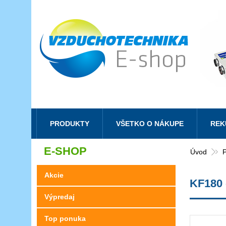
PRODUKTY
VŠETKO O NÁKUPE
REK
E-SHOP
Úvod
P
Akcie
KF180 -
Výpredaj
Top ponuka