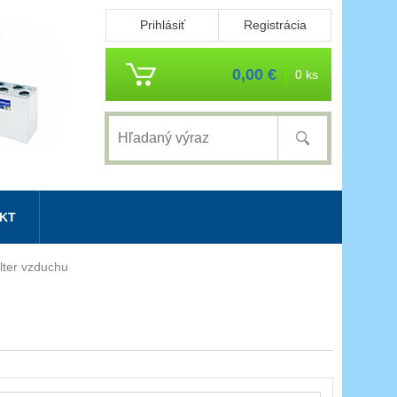
Prihlásiť
Registrácia
0,00 €
0 ks
KT
ilter vzduchu