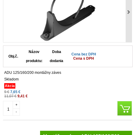
Názov
Doba
Cena bez DPH
Obj.č.
Cena s DPH
produktu:
dodania
ADU 125/160/200 montážny záves
Skladom
Akcia
9 €
7,65 €
11,07 €
9,41 €
+
-