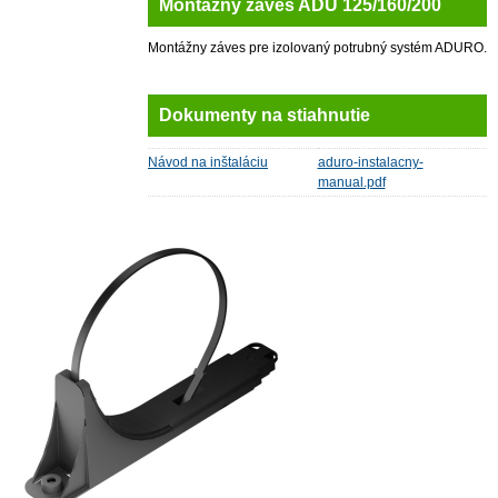
Montážny záves ADU 125/160/200
Montážny záves pre izolovaný potrubný systém ADURO.
Dokumenty na stiahnutie
Návod na inštaláciu
aduro-instalacny-
manual.pdf