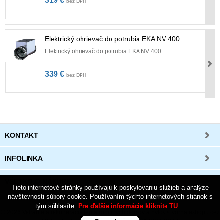
319 €
bez DPH
Elektrický ohrievač do potrubia EKA NV 400
Elektrický ohrievač do potrubia EKA NV 400
339 €
bez DPH
KONTAKT
INFOLINKA
VŠETKO O NÁKUPE
Tieto internetové stránky používajú k poskytovaniu služieb a analýze
návštevnosti súbory cookie. Používaním týchto internetových stránok s
tým súhlasíte.
Pre ďalšie informácie kliknite TU
© 2026 Vetranie a rekuperácia tepla rodinných domov a bytov •
tvorba eshopu cez