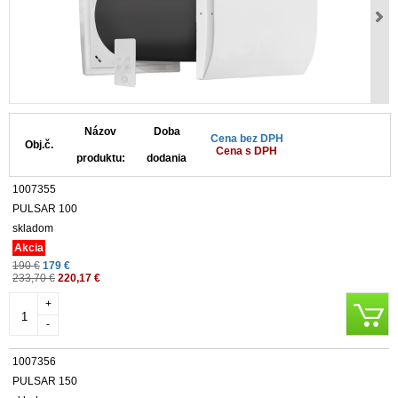
Názov
Doba
Cena bez DPH
Obj.č.
Cena s DPH
produktu:
dodania
1007355
PULSAR 100
skladom
Akcia
190 €
179 €
233,70 €
220,17 €
+
-
1007356
PULSAR 150