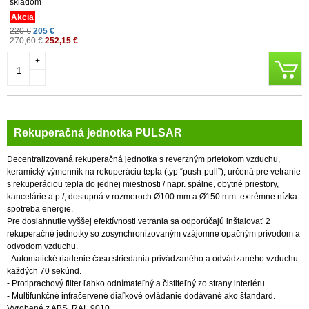
skladom
Akcia
220 €
205 €
270,60 €
252,15 €
+
-
Rekuperačná jednotka PULSAR
Decentralizovaná rekuperačná jednotka s reverzným prietokom vzduchu,
keramický výmenník na rekuperáciu tepla (typ “push-pull”), určená pre vetranie
s rekuperáciou tepla do jednej miestnosti / napr. spálne, obytné priestory,
kancelárie a.p./, dostupná v rozmeroch Ø100 mm a Ø150 mm: extrémne nízka
spotreba energie.
Pre dosiahnutie vyššej efektívnosti vetrania sa odporúčajú inštalovať 2
rekuperačné jednotky so zosynchronizovaným vzájomne opačným prívodom a
odvodom vzduchu.
- Automatické riadenie času striedania privádzaného a odvádzaného vzduchu
každých 70 sekúnd.
- Protiprachový filter ľahko odnímateľný a čistiteľný zo strany interiéru
- Multifunkčné infračervené diaľkové ovládanie dodávané ako štandard.
Vyrobené z ABS, RAL 9010.