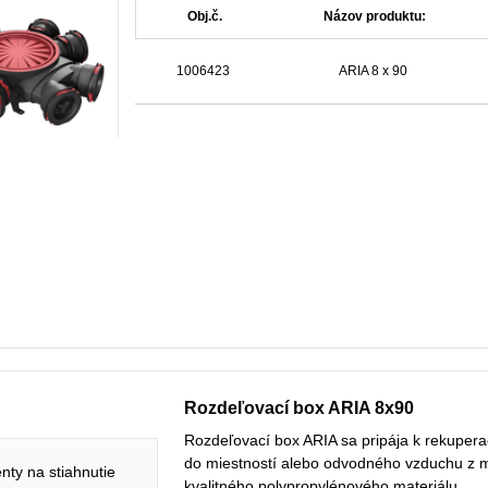
Obj.č.
Názov produktu:
1006423
ARIA 8 x 90
Rozdeľovací box ARIA 8x90
Rozdeľovací box ARIA sa pripája k rekupera
do miestností alebo odvodného vzduchu z m
ty na stiahnutie
kvalitného polypropylénového materiálu.