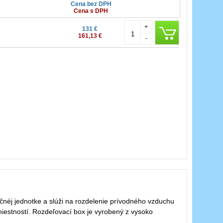
Cena bez DPH
Cena s DPH
+
131 €
161,13 €
-
čnéj jednotke a slúži na rozdelenie prívodného vzduchu
iestností. Rozdeľovací box je vyrobený z vysoko