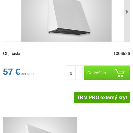
Obj. čislo:
1006536
57 €
+
Do košíka
bez DPH
-
TRM-PRO externý kryt