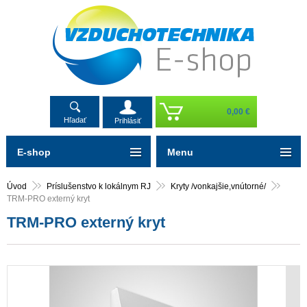
0,00 €
Hľadať
Prihlásiť
E-shop
Menu
Úvod
Príslušenstvo k lokálnym RJ
Kryty /vonkajšie,vnútorné/
TRM-PRO externý kryt
TRM-PRO externý kryt