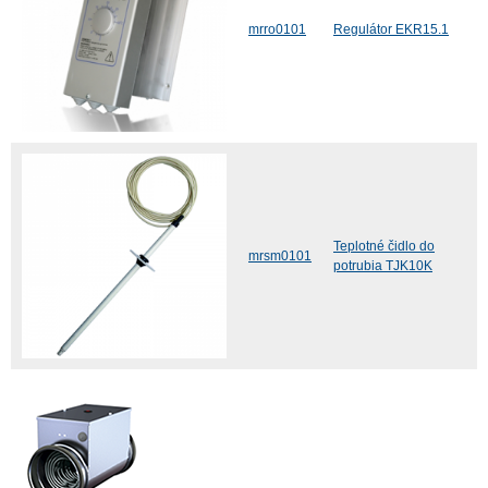
mrro0101
Regulátor EKR15.1
Teplotné čidlo do
mrsm0101
potrubia TJK10K