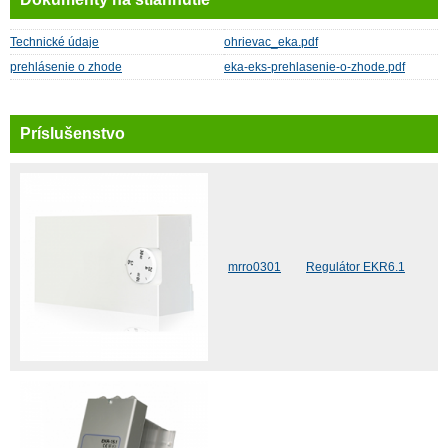
Technické údaje
ohrievac_eka.pdf
prehlásenie o zhode
eka-eks-prehlasenie-o-zhode.pdf
mrro0301
Regulátor EKR6.1