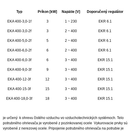
Typ
Príkon [kW]
Napätie [V]
Doporučený regulátor
EKA 400-3,0-1f
3
1 ~ 230
EKR 6.1
EKA 400-3,0-2f
3
2 ~ 400
EKR 6.1
EKA 400-5,0-2f
5
2 ~ 400
EKR 6.1
EKA 400-6,0-2f
6
2 ~ 400
EKR 6.1
EKA 400-6,0-3f
6
3 ~ 400
EKR 15.1
EKA 400-9,0-3f
9
3 ~ 400
EKR 15.1
EKA 400-12-3f
12
3 ~ 400
EKR 15.1
EKA 400-15-3f
15
3 ~ 400
EKR 15.1
EKA 400-18,0-3f
18
3 ~ 400
EKR 15.1
je určený k ohrevu čistého vzduchu vo vzduchotechnických systémoch. Telo
potrubného ohrievača je vyrobené z pozinkovanej ocele Vykurovacie prvky sú
vyrobené z nerezovej ocele. Pripojenie potrubného ohrievača na potrubie je