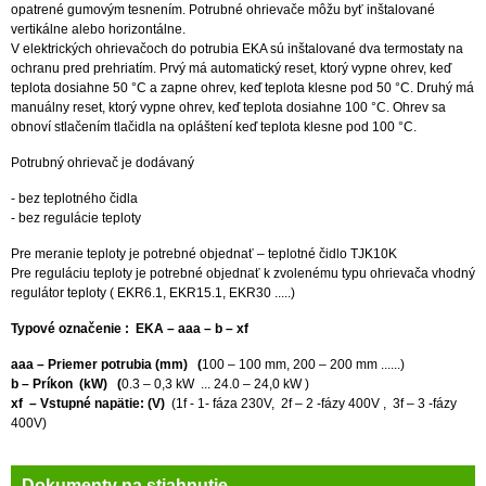
opatrené gumovým tesnením. Potrubné ohrievače môžu byť inštalované
vertikálne alebo horizontálne.
V elektrických ohrievačoch do potrubia EKA sú inštalované dva termostaty na
ochranu pred prehriatím. Prvý má automatický reset, ktorý vypne ohrev, keď
teplota dosiahne 50 °C a zapne ohrev, keď teplota klesne pod 50 °C. Druhý má
manuálny reset, ktorý vypne ohrev, keď teplota dosiahne 100 °C. Ohrev sa
obnoví stlačením tlačidla na opláštení keď teplota klesne pod 100 °C.
Potrubný ohrievač je dodávaný
- bez teplotného čidla
- bez regulácie teploty
Pre meranie teploty je potrebné objednať – teplotné čidlo TJK10K
Pre reguláciu teploty je potrebné objednať k zvolenému typu ohrievača vhodný
regulátor teploty ( EKR6.1, EKR15.1, EKR30 .....)
Typové označenie : EKA – aaa – b – xf
aaa – Priemer potrubia (mm) (
100 – 100 mm, 200 – 200 mm ......)
b – Príkon (kW) (
0.3 – 0,3 kW ... 24.0 – 24,0 kW )
xf – Vstupné napätie: (V)
(1f - 1- fáza 230V, 2f – 2 -fázy 400V , 3f – 3 -fázy
400V)
Dokumenty na stiahnutie