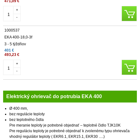
471,09 €
+
-
1000537
EKA 400-18,0-3f
3 - 5 týždňov
401 €
493,23 €
+
-
Elektrický ohrievač do potrubia EKA 400
Ø 400 mm,
bez regulácie teploty
bez teplotného čidla
Pre meranie teploty je potrebné objednať – teplotné čidlo TJK10K
Pre reguláciu teploty je potrebné objednať k zvolenému typu ohrievača
vhodný regulátor teploty ( EKR6.1, EKR15.1, EKR30 .....)