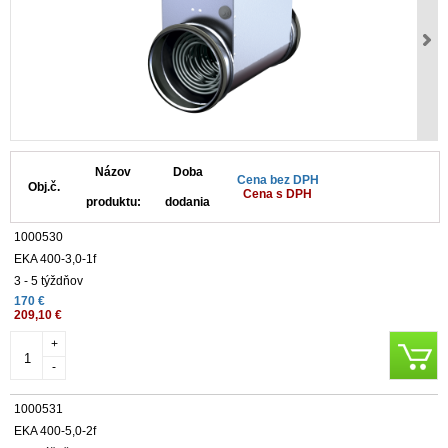
Názov
Doba
Cena bez DPH
Obj.č.
Cena s DPH
produktu:
dodania
1000530
EKA 400-3,0-1f
3 - 5 týždňov
170 €
209,10 €
+
-
1000531
EKA 400-5,0-2f