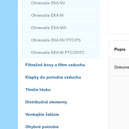
Ohrievače EKA NV
Ohrievače EKA NI
Ohrievače EKA NIS
Ohrievače EKA NV PTC/PS
Popis
Ohrievače EKA NI PTC/2NTC
Filtračné boxy a filtre vzduchu
Dokumen
Klapky do potrubia vzduchu
Tlmiče hluku
Distribučné elementy
Vonkajšie žalúzie
Ohybné potrubie