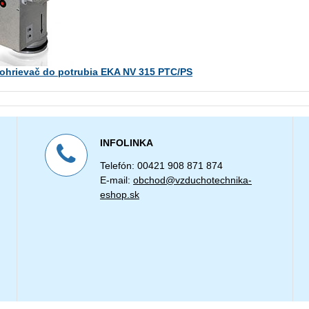
 ohrievač do potrubia EKA NV 315 PTC/PS
INFOLINKA
Telefón: 00421 908 871 874
E-mail:
obchod@vzduchotechnika-
eshop.sk