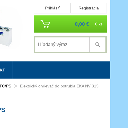
Prihlásiť
Registrácia
0,00 €
0 ks
KT
PTC/PS
Elektrický ohrievač do potrubia EKA NV 315
PS