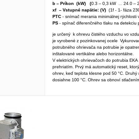
b – Príkon (kW) (
0.3 – 0,3 kW ... 24.0 – 
xf – Vstupné napätie: (V)
(1f - 1- fáza 2
PTC
- snímač merania minimálnej rýchlosti
PS
- spínač diferenčného tlaku na detekciu 
je určený k ohrevu čistého vzduchu vo vzd
je vyrobené z pozinkovanej ocele Vykurovac
potrubného ohrievača na potrubie je opat
inštalované vertikálne alebo horizontálne.
V elektrických ohrievačoch do potrubia EKA
prehriatím. Prvý má automatický reset, kto
ohrev, keď teplota klesne pod 50 °C. Druhý
dosiahne 100 °C. Ohrev sa obnoví stlačením