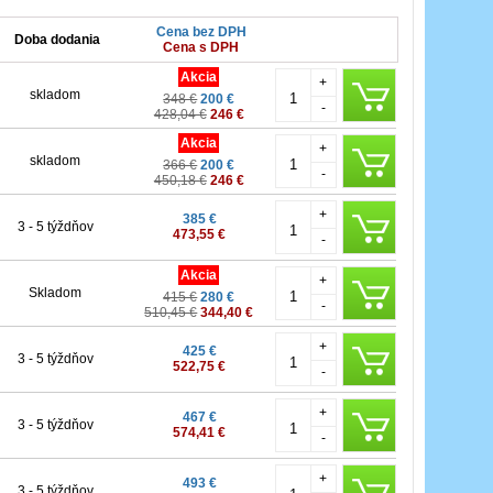
Cena bez DPH
Doba dodania
Cena s DPH
Akcia
+
skladom
348 €
200 €
-
428,04 €
246 €
Akcia
+
skladom
366 €
200 €
-
450,18 €
246 €
+
385 €
3 - 5 týždňov
473,55 €
-
Akcia
+
Skladom
415 €
280 €
-
510,45 €
344,40 €
+
425 €
3 - 5 týždňov
522,75 €
-
+
467 €
3 - 5 týždňov
574,41 €
-
+
493 €
3 - 5 týždňov