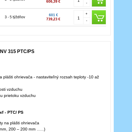
606,39 €
-
+
601 €
3 - 5 týždňov
739,23 €
-
A NV 315 PTC/PS
 plášti ohrievača - nastaviteľný rozsah teploty -10 až
osti vzduchu
iu prietoku vzduchu
xf - PTC/ PS
y na plášti ohrievača
mm, 200 – 200 mm ......)