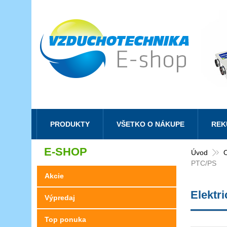
PRODUKTY
VŠETKO O NÁKUPE
REK
E-SHOP
Úvod
O
PTC/PS
Akcie
Elektr
Výpredaj
Top ponuka