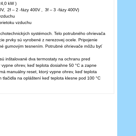
24,0 kW )
30V, 2f – 2 -fázy 400V , 3f – 3 -fázy 400V)
 vzduchu
prietoku vzduchu
uchotechnických systémoch. Telo potrubného ohrievača
ie prvky sú vyrobené z nerezovej ocele. Pripojenie
rené gumovým tesnením. Potrubné ohrievače môžu byť
 sú inštalované dva termostaty na ochranu pred
rý vypne ohrev, keď teplota dosiahne 50 °C a zapne
 má manuálny reset, ktorý vypne ohrev, keď teplota
 tlačidla na opláštení keď teplota klesne pod 100 °C