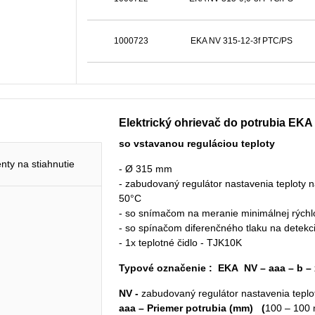
1000723
EKA NV 315-12-3f PTC/PS
Elektrický ohrievač do potrubia EK
so vstavanou reguláciou teploty
ty na stiahnutie
​- Ø 315 mm
- zabudovaný regulátor nastavenia teploty na
50°C
- so snímačom na meranie minimálnej rýchl
- so spínačom diferenčného tlaku na detekc
- 1x teplotné čidlo - TJK10K
Typové označenie : EKA NV – aaa – b – 
NV -
zabudovaný regulátor nastavenia teplot
aaa – Priemer potrubia (mm) (
100 – 100 