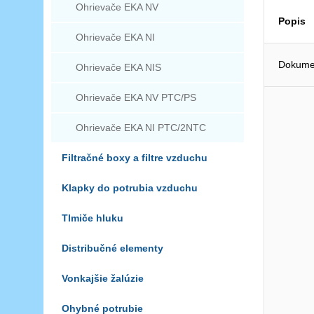
Ohrievače EKA NV
Popis
Ohrievače EKA NI
Dokumen
Ohrievače EKA NIS
Ohrievače EKA NV PTC/PS
Ohrievače EKA NI PTC/2NTC
Filtračné boxy a filtre vzduchu
Klapky do potrubia vzduchu
Tlmiče hluku
Distribučné elementy
Vonkajšie žalúzie
Ohybné potrubie