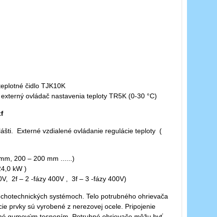
teplotné čidlo TJK10K
 externý ovládač nastavenia teploty TR5K (0-30 °C)
f
šti. Externé vzdialené ovládanie regulácie teploty (
 mm, 200 – 200 mm ......)
24,0 kW )
30V, 2f – 2 -fázy 400V , 3f – 3 -fázy 400V)
uchotechnických systémoch. Telo potrubného ohrievača
ie prvky sú vyrobené z nerezovej ocele. Pripojenie
rené gumovým tesnením. Potrubné ohrievače môžu byť