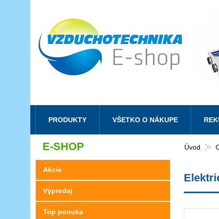
PRODUKTY
VŠETKO O NÁKUPE
REK
E-SHOP
Úvod
O
Akcie
Elektr
Výpredaj
Top ponuka