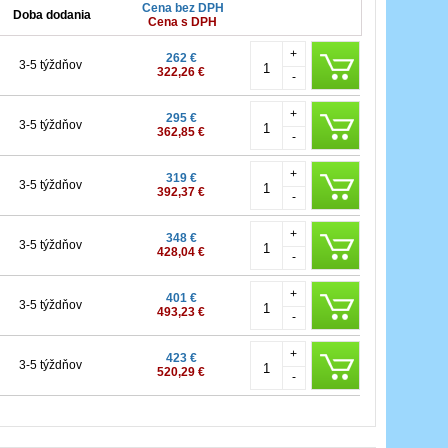
Cena bez DPH
Doba dodania
Cena s DPH
+
262 €
3-5 týždňov
322,26 €
-
+
295 €
3-5 týždňov
362,85 €
-
+
319 €
3-5 týždňov
392,37 €
-
+
348 €
3-5 týždňov
428,04 €
-
+
401 €
3-5 týždňov
493,23 €
-
+
423 €
3-5 týždňov
520,29 €
-