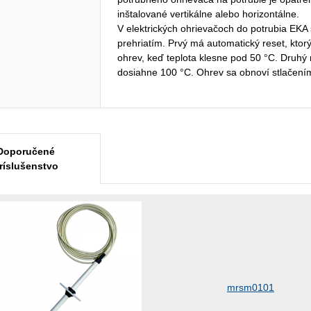
inštalované vertikálne alebo horizontálne.
V elektrických ohrievačoch do potrubia EKA
prehriatím. Prvý má automatický reset, kto
ohrev, keď teplota klesne pod 50 °C. Druhý
dosiahne 100 °C. Ohrev sa obnoví stlačením 
Doporučené
ríslušenstvo
mrsm0101