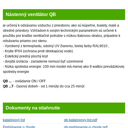
Nástenný ventilátor QB
je určený k odsávaniu vzduchu z priestorov, ako sú kúpeľne, toalety, malé a
stredné priestory. Vzhľadom k svojim technickým parametrom sú určené k
použitiu pre kratšie ventilačné potrubie s nízkou tlakovou stratou, prípadne k
odsávaniu priamo cez stenu.
- Vyrobený z termoplastu, odolný UV žiareniu, bielej farby RAL9010 ,
- Krytie IPX4 (ochrana proti striekajúcej vode).
- Estetický predný plochý kryt
- dvojitá izolácia - zariadenie nemusí byť uzemnené
- Nízka spotreba energie: 100 mm model má menej ako 8 wattov prevádzkovej
spotreby energie
QB ...
- ovládanie ON / OFF
QB ...T
- časový dobeh - od 1 minúty do cca 25 minút
Dokumenty na stiahnutie
katalógový list
qb-katalogovy-list.pdf
Prehlásenie o zhode
qb-prehlasenie-o-zhode.pdf