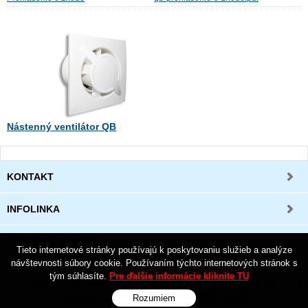
Nástenný ventilátor QB
KONTAKT
INFOLINKA
VŠETKO O NÁKUPE
Tieto internetové stránky používajú k poskytovaniu služieb a analýze
návštevnosti súbory cookie. Používaním týchto internetových stránok s
tým súhlasíte.
Pre ďalšie informácie kliknite TU
© 2026 Vetranie a rekuperácia tepla rodinných domov a bytov •
tvorba eshopu cez
UNIobchod
,
webhosting
spoločnosti
WEBYGROUP
Rozumiem