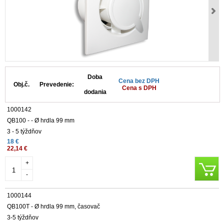
Doba
Cena bez DPH
Obj.č.
Prevedenie:
Cena s DPH
dodania
1000142
QB100 - - Ø hrdla 99 mm
3 - 5 týždňov
18 €
22,14 €
+
-
1000144
QB100T - Ø hrdla 99 mm, časovač
3-5 týždňov