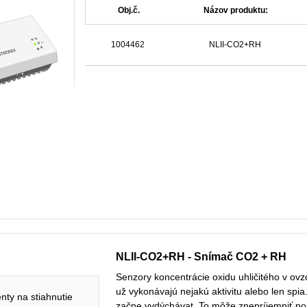
Obj.č.
Názov produktu:
1004462
NLII-CO2+RH
NLII-CO2+RH - Snímač CO2 + RH
Senzory koncentrácie oxidu uhličitého v ovzd
už vykonávajú nejakú aktivitu alebo len spi
ty na stiahnutie
začne vydýchávat. To môže znepríjemniť poby