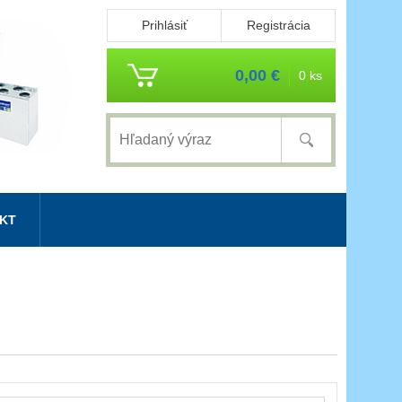
Prihlásiť
Registrácia
0,00 €
0 ks
KT