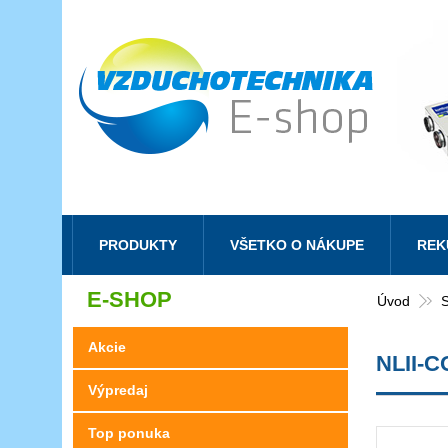
PRODUKTY
VŠETKO O NÁKUPE
REK
E-SHOP
Úvod
Akcie
NLII-C
Výpredaj
Top ponuka