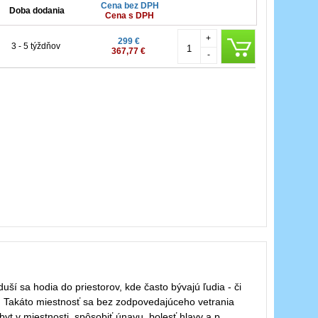
Cena bez DPH
Doba dodania
Cena s DPH
+
299 €
3 - 5 týždňov
367,77 €
-
uší sa hodia do priestorov, kde často bývajú ľudia - či
a. Takáto miestnosť sa bez zodpovedajúceho vetrania
t v miestnosti, spôsobiť únavu, bolesť hlavy a.p.