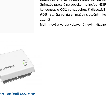
Snímače pracujú na optickom princípe NDIR 
koncentrácie CO2 vo vzduchu). K dispozícii
ADS -
staršia verzia snímačov s otočným ko
zapnúť.
NLII
- novšia verzia vybavená novým dizajno
RH - Snímač CO2 + RH