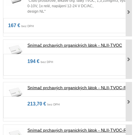
"Čidlo prostorové, těkavé org. látky TVOC, 1,3,10mg/m3, výstup
0-10V, 1x relé, napájení 12-24 V DC/AC,
design NL"
167 €
bez DPH
Snímač prchavých organických látok - NLII-TVOC
194 €
bez DPH
Snímač prchavých organických látok - NLII-TVOC-R
213,70 €
bez DPH
Snímač prchavých organických látok - NLII-TVOC-RH