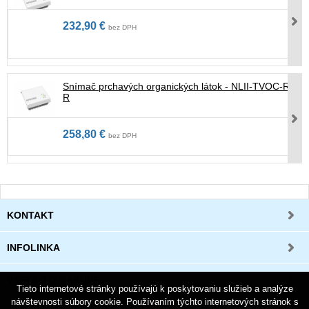
232,90 €
bez DPH
Snímač prchavých organických látok - NLII-TVOC-RH-
R
258,80 €
bez DPH
KONTAKT
INFOLINKA
VŠETKO O NÁKUPE
Tieto internetové stránky používajú k poskytovaniu služieb a analýze
návštevnosti súbory cookie. Používaním týchto internetových stránok s