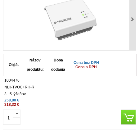
Názov
Doba
Cena bez DPH
Obj.č.
Cena s DPH
produktu:
dodania
1004476
NLII-TVOC+RH-R
3 - 5 týždňov
258,80 €
318,32 €
+
-