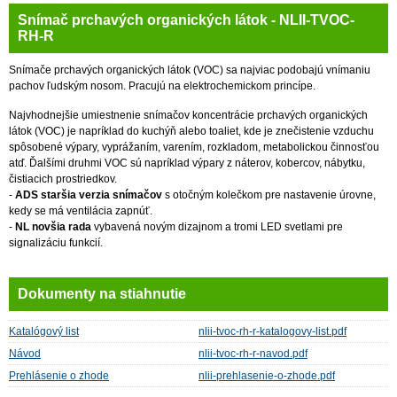
Snímač prchavých organických látok - NLII-TVOC-
RH-R
Snímače
prchavých
organických
látok
(
VOC
)
sa
najviac
podobajú
vnímaniu
pachov
ľudským
nosom
.
Pracujú
na
elektrochemickom
princípe
.
Najvhodnejšie
umiestnenie snímačov
koncentrácie
prchavých
organických
látok
(
VOC
)
je
napríklad do
kuchýň
alebo
toaliet
,
kde
je znečistenie
vzduchu
spôsobené
výpary
,
vyprážaním
,
varením
,
rozkladom
,
metabolickou
činnosťou
atď
.
Ďalšími
druhmi
VOC
sú
napríklad
výpary z
náterov
,
kobercov
,
nábytku
,
čistiacich prostriedkov
.
-
ADS staršia verzia snímačov
s otočným kolečkom pre nastavenie úrovne,
kedy se má ventilácia zapnúť.
-
NL novšia rada
vybavená novým dizajnom a tromi LED svetlami pre
signalizáciu funkcií.
Dokumenty na stiahnutie
Katalógový list
nlii-tvoc-rh-r-katalogovy-list.pdf
Návod
nlii-tvoc-rh-r-navod.pdf
Prehlásenie o zhode
nlii-prehlasenie-o-zhode.pdf