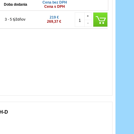
Cena bez DPH
Doba dodania
Cena s DPH
+
219 €
3 - 5 týždňov
269,37 €
-
RH-D