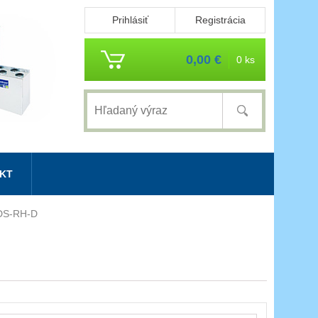
Prihlásiť
Registrácia
0,00 €
0 ks
KT
ADS-RH-D