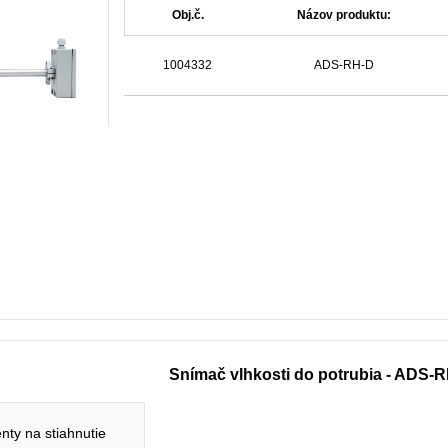
Obj.č.
Názov produktu:
1004332
ADS-RH-D
Snímač vlhkosti do potrubia - ADS-
ty na stiahnutie