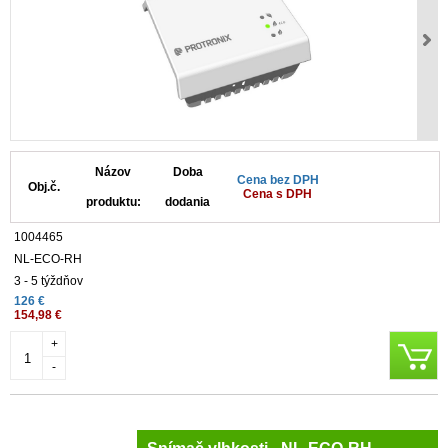
Názov
Doba
Cena bez DPH
Obj.č.
Cena s DPH
produktu:
dodania
1004465
NL-ECO-RH
3 - 5 týždňov
126 €
154,98 €
+
-