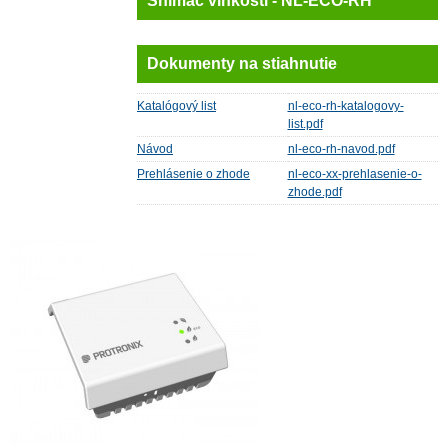
Snímač vlhkosti - NL-ECO-RH
Dokumenty na stiahnutie
Katalógový list
nl-eco-rh-katalogovy-
list.pdf
Návod
nl-eco-rh-navod.pdf
Prehlásenie o zhode
nl-eco-xx-prehlasenie-o-
zhode.pdf